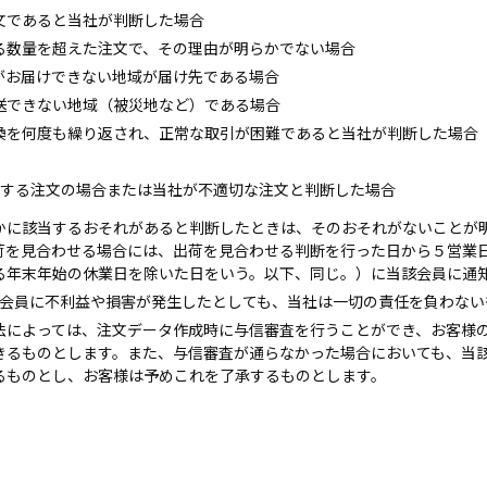
文であると当社が判断した場合
る数量を超えた注文で、その理由が明らかでない場合
がお届けできない地域が届け先である場合
送できない地域（被災地など）である場合
換を何度も繰り返され、正常な取引が困難であると当社が判断した場合
反する注文の場合または当社が不適切な注文と判断した場合
れかに該当するおそれがあると判断したときは、そのおそれがないことが
荷を見合わせる場合には、出荷を見合わせる判断を行った日から５営業
る年末年始の休業日を除いた日をいう。以下、同じ。）に当該会員に通
で、会員に不利益や損害が発生したとしても、当社は一切の責任を負わな
方法によっては、注文データ作成時に与信審査を行うことができ、お客様
きるものとします。また、与信審査が通らなかった場合においても、当
るものとし、お客様は予めこれを了承するものとします。