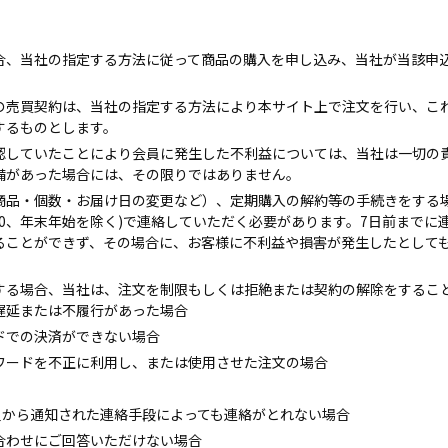
場合、当社の指定する方法に従って商品の購入を申し込み、当社が当該申
との売買契約は、当社の指定する方法により本サイト上で注文を行い、こ
するものとします。
誤認していたことにより会員に発生した不利益については、当社は一切の
備があった場合には、その限りではありません。
（商品・個数・お届け日の変更など）、定期購入の解約等の手続きをする
00～20:00、年末年始を除く)で連絡していただく必要があります。7日前
ることができず、その場合に、お客様に不利益や損害が発生したとして
当する場合、当社は、注文を制限もしくは拒絶または契約の解除をするこ
遅延または不履行があった場合
ドでの決済ができない場合
ワードを不正に利用し、または使用させた注文の場合
員から通知された連絡手段によっても連絡がとれない場合
合わせにご回答いただけない場合