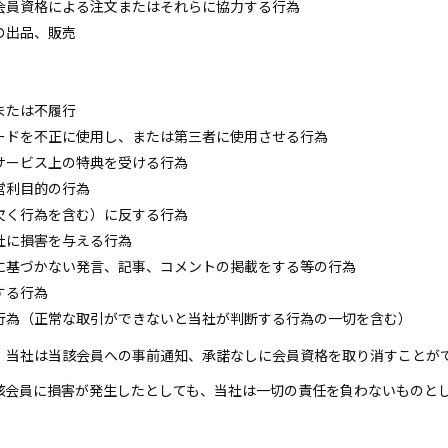
会員資格による注文またはそれらに協力する行為
の出品、販売
または不履行
ードを不正に使用し、または第三者に使用させる行為
サービス上の特典を受ける行為
営利目的の行為
欠く行為を含む）に反する行為
社に損害を与える行為
に基づかない発言、記事、コメントの掲載をする等の行為
する行為
行為（正常な取引ができないと当社が判断する行為の一切を含む）
、当社は当該会員への事前通知、承諾なしに会員資格を取り消すことが
該会員に損害が発生したとしても、当社は一切の責任を負わないものと