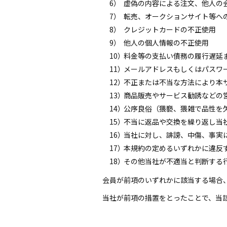
6）
虚偽の内容による注文、他人の
7）
転売、オークションサイト等へ
8）
クレジットカードの不正使用
9）
他人の個人情報の不正使用
10）
料金等の支払い債務の履行遅延
11）
メールアドレスもしくはパスワ
12）
不正または不当な方法により本
13）
商品販売やサービス勧誘などの
14）
公序良俗（猥褻、猥雑で品性を
15）
不当に返品や交換を繰り返し当
16）
当社に対し、誹謗、中傷、事実
17）
本規約の定めるいずれかに違反
18）
その他当社が不適当と判断する
会員が前項のいずれかに該当する場合
当社が前項の措置をとったことで、当