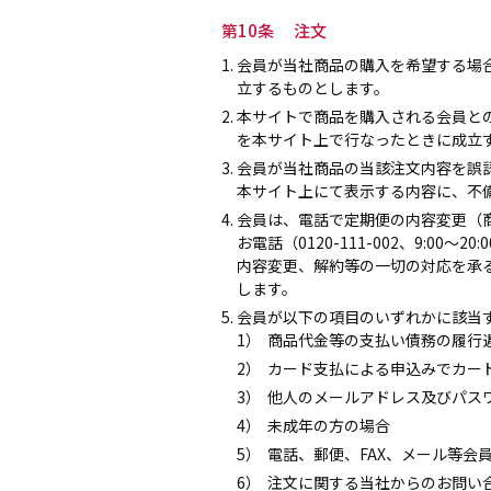
第10条 注文
1. 会員が当社商品の購入を希望する
立するものとします。
2. 本サイトで商品を購入される会員
を本サイト上で行なったときに成立
3. 会員が当社商品の当該注文内容を
本サイト上にて表示する内容に、不
4. 会員は、電話で定期便の内容変更
お電話（0120-111-002、9:
内容変更、解約等の一切の対応を承
します。
5. 会員が以下の項目のいずれかに該
1）
商品代金等の支払い債務の履行
2）
カード支払による申込みでカー
3）
他人のメールアドレス及びパス
4）
未成年の方の場合
5）
電話、郵便、FAX、メール等会
6）
注文に関する当社からのお問い