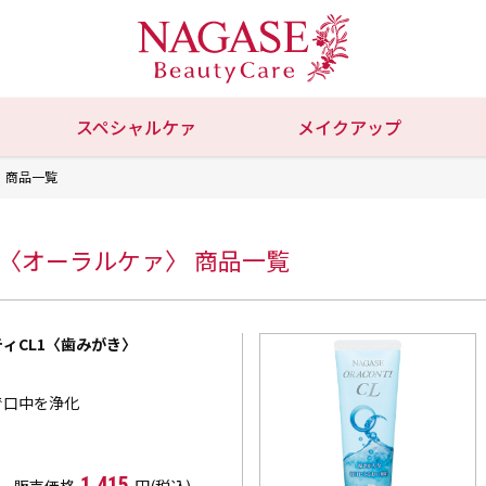
スペシャルケァ
メイクアップ
〉 商品一覧
ティ〈オーラルケァ〉 商品一覧
ィCL1〈歯みがき〉
で口中を浄化
1,415