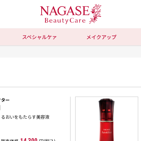
スペシャルケァ
メイクアップ
フター
うるおいをもたらす美容液
14,300