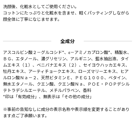
洗顔後、化粧水としてご使用ください。
コットンにたっぷりと化粧水を含ませ、軽くパッティングしながら
顔全体に丁寧になじませます。
全成分
アスコルビン酸２－グルコシド*、ε－アミノカプロン酸*、精製水、
ＢＧ、エタノール、濃グリセリン、アルギニン、藍水抽出液、タイ
ムエキス（１）、ベニバナエキス（２）、セイヨウハッカエキス、
牡丹エキス、アーティチョークエキス、ローズマリーエキス、ヒア
ルロン酸Ｎａ－２、天然ビタミンＥ、ＰＥＧ１０００、ベタイン、
無水エタノール、クエン酸、クエン酸Ｎａ、ＰＯＥ・ＰＯＰデシル
テトラデシルエーテル、メチルパラベン、香料
*印は「有効成分」、無表示は「その他の成分」
※事前の告知なしに成分の表示名称や表示順を変更することがあり
ます点ご了承願います。