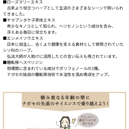
■ローズマリーエキス
古来より役立つハーブとして生活のさまざまなシーンで用いられ
てきました。
■ヤマブシタケ子実体エキス
希少なキノコとして知られ、ヘリセノンという成分を含み、
冴えある毎日に役立ちます。
■エンメイソウエキス
日本に自生し、古くより健康を支える食材として使用されていた
シソ科のハーブ。
弘法大師が人助けに活用したとの言い伝えも残されています。
■糖転移ヘスペリジン
柑橘類に含まれている成分でポリフェノールの1種。
ナガセの独自の糖転移技術で水溶性を高め吸収をアップ。