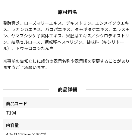
原材料名
発酵霊芝、ローズマリーエキス、デキストリン、エンメイソウエキ
ス、ラカンカエキス、バコパエキス、タモギタケエキス、エラスチ
ン、ヤマブシタケ子実体エキス、米胚芽エキス／シクロデキストリ
ン、結晶セルロース、糖転移ヘスペリジン、甘味料（キシリトー
ル）、トウモロコシたん白
※事前の告知なしに成分の表示名称や表示順を変更することがあり
ます点ご了承願います。
商品詳細
商品コード
T194
内容量
42g(1410mg×30包)