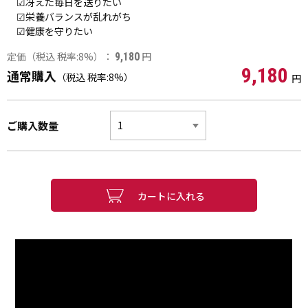
☑冴えた毎日を送りたい
☑栄養バランスが乱れがち
☑健康を守りたい
定価（税込 税率:8%）：
円
9,180
9,180
通常購入
（税込 税率:8%）
円
ご購入数量
カートに入れる