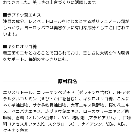
れてきました。美しさの土台づくりに活躍します。
■赤ブドウ葉エキス
注目の成分、レスベラトロールをはじめとするポリフェノール類が
しっかり。ヨーロッパでは美容ケァに有用な成分として注目されて
います。
■キシロオリゴ糖
善玉菌のエサとなることで知られており、美しさに大切な体内環境
をサポート。毎朝のすっきりにも。
原材料名
エリスリトール、コラーゲンペプチド（ゼラチンを含む）、N-アセ
チルグルコサミン（えび・かにを含む）、キシロオリゴ糖、こんに
ゃく芋抽出物、サケ鼻軟骨抽出物、大豆エキス発酵物、桜の花エキ
ス、ベニバナエキス、赤ブドウ葉エキス、ローズマリーエキス／酸
味料、香料（オレンジ由来）、V.C、増粘剤（アラビアガム）、甘味
料（アセスルファムK、スクラロース）、ナイアシン、V.B₂、V.B₆、
クチナシ色素