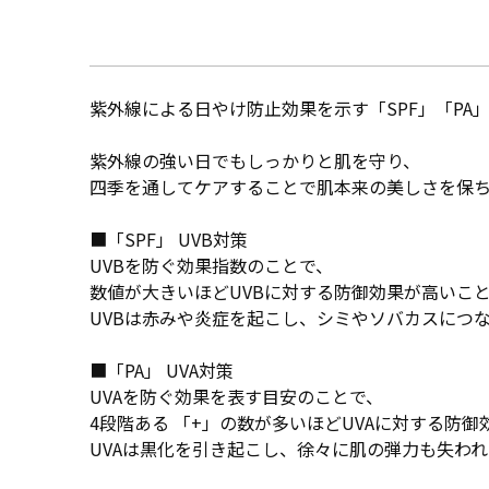
紫外線による日やけ防止効果を示す「SPF」「PA
紫外線の強い日でもしっかりと肌を守り、
四季を通してケアすることで肌本来の美しさを保
■「SPF」 UVB対策
UVBを防ぐ効果指数のことで、
数値が大きいほどUVBに対する防御効果が高いこ
UVBは赤みや炎症を起こし、シミやソバカスにつ
■「PA」 UVA対策
UVAを防ぐ効果を表す目安のことで、
4段階ある 「+」の数が多いほどUVAに対する防
UVAは黒化を引き起こし、徐々に肌の弾力も失わ