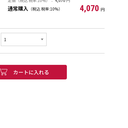
定価（税込 税率:10%）：
円
4,070
4,070
通常購入
（税込 税率:10%）
円
カートに入れる