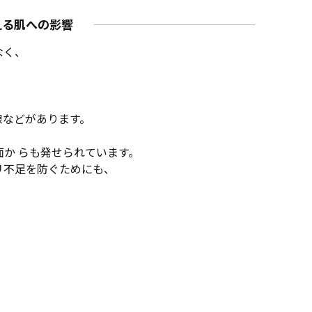
える肌への影響
なく、
線などがあります。
か らも発せられています。
リ不足を防ぐためにも、