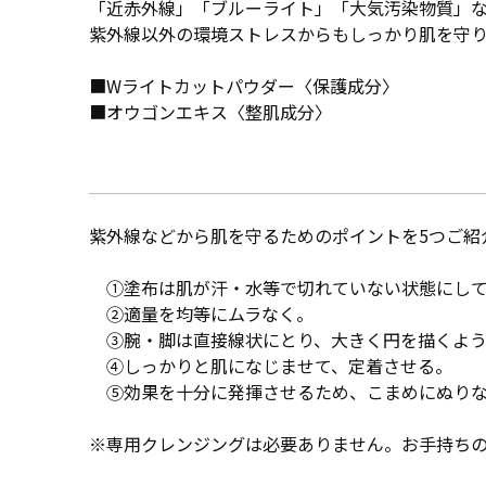
「近赤外線」「ブルーライト」「大気汚染物質」
紫外線以外の環境ストレスからもしっかり肌を守
■Wライトカットパウダー〈保護成分〉
■オウゴンエキス〈整肌成分〉
紫外線などから肌を守るためのポイントを5つご紹
①塗布は肌が汗・水等で切れていない状態にし
②適量を均等にムラなく。
③腕・脚は直接線状にとり、大きく円を描くよう
④しっかりと肌になじませて、定着させる。
⑤効果を十分に発揮させるため、こまめにぬりな
※専用クレンジングは必要ありません。お手持ち