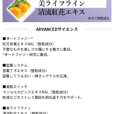
ADVANCEDサイエンス
■オートファジー*
紅花若葉エキスNAL〈整肌成分〉
不要なものを美しさの糧にする働きに着目。
*オートファジー研究に着目。
■密着システム
密着丁子エキス〈整肌成分〉
密着してうるおい・輝きシグナルを伝達。
■美肌スイッチ
マジョルカピンクエキスNAL〈整肌成分〉
乾燥などのストレス要因を跳ね返す力をサポート。
■美ライフライン
清流紅花エキス 〈整肌成分〉