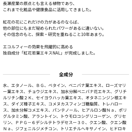
長瀬産業の原点とも言える植物であり、
これまで化粧品や健康食品に活用してきました。
紅花の花にこれだけの力があるのならば、
他の部位にもまだ秘められたパワーがあるに違いない。
その信念のもと、探索・研究を重ねること10年あまり。
エコルフィーの効果を飛躍的に高める
独自成分「紅花若葉エキスNAL」が完成しました。
全成分
水、エタノール、ＢＧ、ベタイン、ベニバナ葉エキス、ローズマリ
ー葉エキス、チョウジエキス、加水分解ベニバナ花エキス、グリチ
ルリチン酸２Ｋ、セイヨウハッカ葉エキス、オタネニンジン根エキ
ス、ダイズ種子エキス、コメヌカスフィンゴ糖脂質、トレハロー
ス、加水分解コメエキス、パンテノール、ヒアルロン酸Ｎａ、ポリ
グルタミン酸、アラントイン、トウモロコシグリコーゲン、グリセ
リン、ＰＰＧ－６デシルテトラデセスー３０、クエン酸、クエン酸
Ｎａ、ジフェニルジメチコン、トリエチルヘキサノイン、ヒドロキ