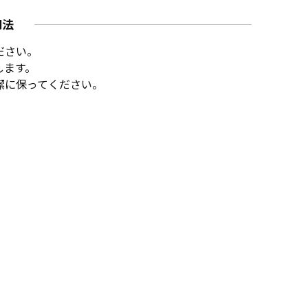
用法
ださい。
します。
潔に保ってください。