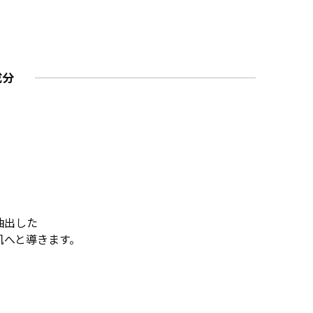
成分
抽出した
肌へと導きます。