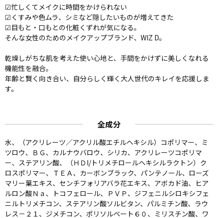
☑忙しくてメイクに時間をかけられない
☑くすみや色ムラ、シミなど隠したいものが増えてきた
☑目もと・口もとの化粧くずれが気になる。
そんな女性のためのメイクアップブランド、WIZ D。
乾燥しがちな肌を考えた使い心地と、手間をかけずに美しくなれる
機能性を融合。
年齢と賢く向き合い、自分らしく輝く大人世代のキレイを応援しま
す。
全成分
水、（アクリレーツ／アクリル酸エチルヘキシル）コポリマー、ミ
ツロウ、ＢＧ、カルナウバロウ、シリカ、アクリレーツコポリマ
ー、ステアリン酸、（ＨＤl/トリメチロールヘキシルラクトン）ク
ロスポリマー、ＴＥＡ、カーボンブラック、パンテノール、ローズ
マリー葉エキス、センチフォリアバラ花エキス、アボカド油、ヒア
ルロン酸Ｎａ、トコフェロール、ＰＶＰ、ジフェニルシロキシフェ
ニルトリメチコン、ステアリン酸ソルビタン、パルミチン酸、ラウ
レス－２１、ジメチコン、ポリソルベート６０、ミリスチン酸、ワ