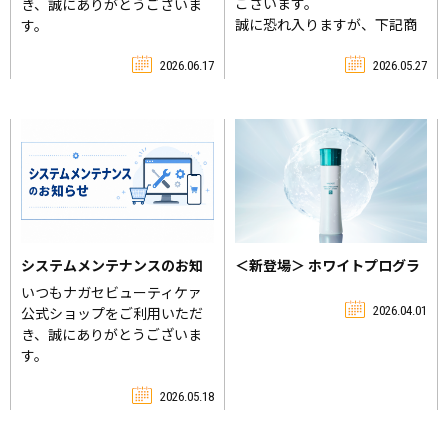
ございます。
き、誠にありがとうございま
誠に恐れ入りますが、下記商
す。
品につきまして在庫がなくな
システムメンテナンス実施の
りましたため、現在、新規ご
ため、下記時間帯はショップ
2026.05.27
2026.06.17
注文の受付を一時停止させて
をご利用いただけません。
いただいております。
2026年6月22日（月） 22:00
【対象商品】
～ 翌6:00
・ビオメイト
お客様にはご不便・ご迷惑を
今後の販売につきましては、
おかけいたしますが、何卒ご
決まり次第あらためてご案内
了承くださいますようお願い
申し上げます。
申し上げます。
＜新登場＞ ホワイトプログラ
システムメンテナンスのお知
ム 薬用ブライトローション
らせ
いつもナガセビューティケァ
お客様にはご不便・ご迷惑を
2026.04.01
公式ショップをご利用いただ
おかけしますこと、心よりお
き、誠にありがとうございま
詫び申し上げます。
す。
何卒ご理解賜りますようお願
システムメンテナンス実施の
い申し上げます。
ため、下記時間帯はショップ
2026.05.18
をご利用いただけません。